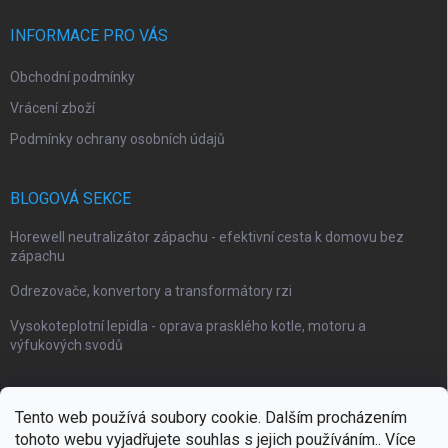
INFORMACE PRO VÁS
Obchodní podmínky
Vrácení zboží
Podmínky ochrany osobních údajů
BLOGOVÁ SEKCE
Horewell neutralizátor zápachu - efektivní cesta k domovu bez
zápachu
Odrezovače, konvertory a transformátory rzi
Vysokoteplotní lepidla - oprava prasklého kotle, motoru a
výfukových svodů
Tento web používá soubory cookie. Dalším procházením
tohoto webu vyjadřujete souhlas s jejich používáním.. Více
Webové stránky Impaguard
Naše autokosmetika Impashield