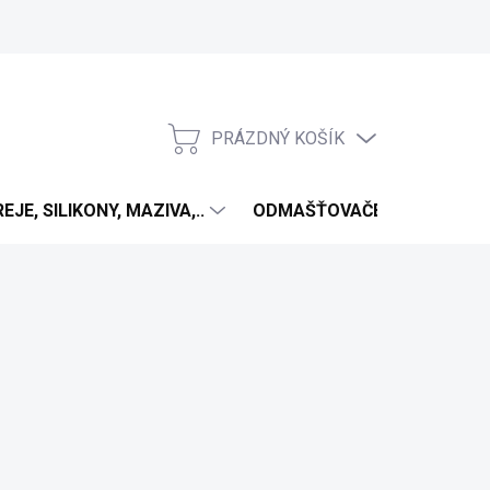
PRÁZDNÝ KOŠÍK
NÁKUPNÍ
KOŠÍK
EJE, SILIKONY, MAZIVA,..
ODMAŠŤOVAČE
ANTIV