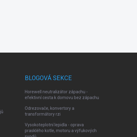
BLOGOVÁ SEKCE
Horewell neutralizátor zápachu -
efektivní cesta k domovu bez zápachu
Odrezovače, konvertory a
jů
transformátory rzi
Vysokoteplotní lepidla - oprava
prasklého kotle, motoru a výfukových
svodů