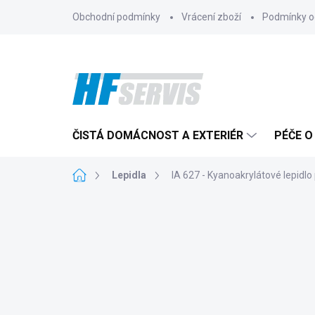
Přejít
Obchodní podmínky
Vrácení zboží
Podmínky o
na
obsah
ČISTÁ DOMÁCNOST A EXTERIÉR
PÉČE O
Domů
Lepidla
IA 627 - Kyanoakrylátové lepidlo