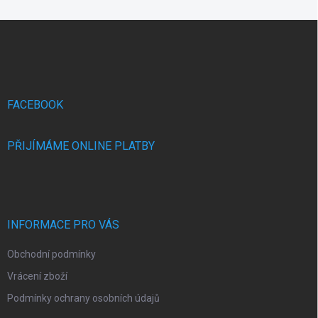
Z
á
p
a
t
í
FACEBOOK
PŘIJÍMÁME ONLINE PLATBY
INFORMACE PRO VÁS
Obchodní podmínky
Vrácení zboží
Podmínky ochrany osobních údajů