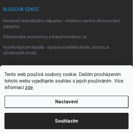
BLOGOVÁ SEKCE
Horewell neutralizátor zápachu - efektivní cesta k domovu bez
zápachu
Odrezovače, konvertory a transformátory rzi
Vysokoteplotní lepidla - oprava prasklého kotle, motoru a
výfukových svodů
Tento web používá soubory cookie. Dalším procházením
tohoto webu vyjadřujete souhlas s jejich používáním.. Více
Webové stránky Impaguard
Naše autokosmetika Impashield
informací
zde
.
Nastavení
Copyright 2026
Impanano
. Všechna práva vyhrazena.
Souhlasím
Vytvořil Shoptet