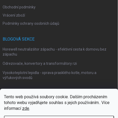
Obchodní podmínky
Vrácení zboží
Podmínky ochrany osobních údajů
BLOGOVÁ SEKCE
Horewell neutralizátor zápachu - efektivní cesta k domovu bez
zápachu
Odrezovače, konvertory a transformátory rzi
Vysokoteplotní lepidla - oprava prasklého kotle, motoru a
výfukových svodů
Tento web používá soubory cookie. Dalším procházením
tohoto webu vyjadřujete souhlas s jejich používáním.. Více
Webové stránky Impaguard
Naše autokosmetika Impashield
informací
zde
.