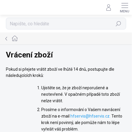
Přejít
na
obsah
Hledat
Domů
Vrácení zboží
Pokud si přejete vrátit zboží ve lhůtě 14 dnů, postupujte dle
následujcících kroků:
Ujistěte se, že je zboží neporušené a
neotevřené. V opačném případě toto zboží
nelze vrátit.
Prosíme o informování o Vašem navrácení
zboží na e-mail
hfservis@hfservis.cz
.
Tento
krok není povinný, ale pomůže nám to lépe
vyřešit váš problém.