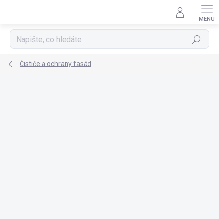
Přejít
na
obsah
Hledat
Čističe a ochrany fasád