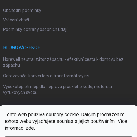
Obchodní podmínky
Vrácení zboží
Podmínky ochrany osobních údajů
BLOGOVÁ SEKCE
Horewell neutralizátor zápachu - efektivní cesta k domovu bez
zápachu
Odrezovače, konvertory a transformátory rzi
Vysokoteplotní lepidla - oprava prasklého kotle, motoru a
výfukových svodů
Tento web používá soubory cookie. Dalším procházením
tohoto webu vyjadřujete souhlas s jejich používáním.. Více
Webové stránky Impaguard
Naše autokosmetika Impashield
informací
zde
.