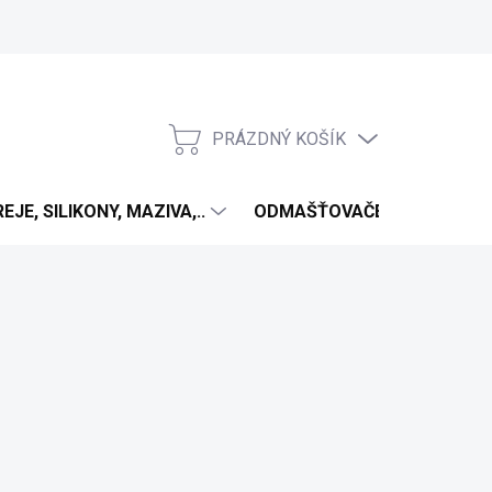
PRÁZDNÝ KOŠÍK
NÁKUPNÍ
KOŠÍK
EJE, SILIKONY, MAZIVA,..
ODMAŠŤOVAČE
ANTIV