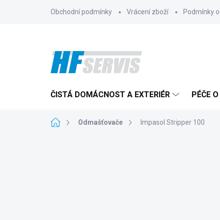
Přejít
Obchodní podmínky
Vrácení zboží
Podmínky o
na
obsah
ČISTÁ DOMÁCNOST A EXTERIÉR
PÉČE O
Domů
Odmašťovače
Impasol Stripper 100