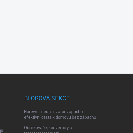
BLOGOVÁ SEKCE
Horewell neutralizátor zápachu -
efektivní cesta k domovu bez zápachu
Odrezovače, konvertory a
jů