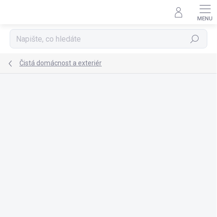
Přejít
na
obsah
Hledat
Čistá domácnost a exteriér