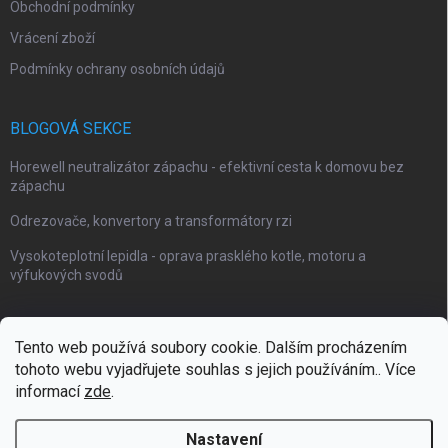
Obchodní podmínky
Vrácení zboží
Podmínky ochrany osobních údajů
BLOGOVÁ SEKCE
Horewell neutralizátor zápachu - efektivní cesta k domovu bez
zápachu
Odrezovače, konvertory a transformátory rzi
Vysokoteplotní lepidla - oprava prasklého kotle, motoru a
výfukových svodů
Tento web používá soubory cookie. Dalším procházením
tohoto webu vyjadřujete souhlas s jejich používáním.. Více
Webové stránky Impaguard
Naše autokosmetika Impashield
informací
zde
.
Nastavení