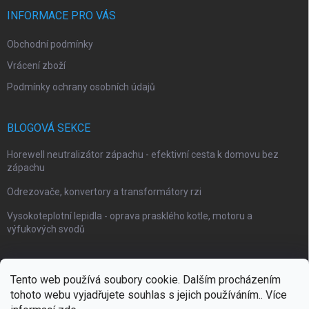
INFORMACE PRO VÁS
Obchodní podmínky
Vrácení zboží
Podmínky ochrany osobních údajů
BLOGOVÁ SEKCE
Horewell neutralizátor zápachu - efektivní cesta k domovu bez
zápachu
Odrezovače, konvertory a transformátory rzi
Vysokoteplotní lepidla - oprava prasklého kotle, motoru a
výfukových svodů
Tento web používá soubory cookie. Dalším procházením
tohoto webu vyjadřujete souhlas s jejich používáním.. Více
Webové stránky Impaguard
Naše autokosmetika Impashield