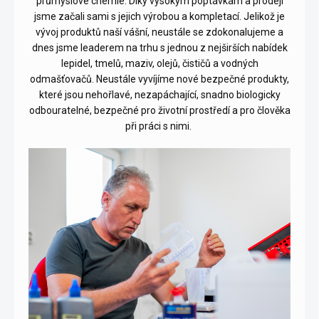
průmyslové chemie. Díky vysokým poptávkám a prodeji
jsme začali sami s jejich výrobou a kompletací. Jelikož je
vývoj produktů naší vášní, neustále se zdokonalujeme a
dnes jsme leaderem na trhu s jednou z nejširších nabídek
lepidel, tmelů, maziv, olejů, čističů a vodných
odmašťovačů. Neustále vyvíjíme nové bezpečné produkty,
které jsou nehořlavé, nezapáchající, snadno biologicky
odbouratelné, bezpečné pro životní prostředí a pro člověka
při práci s nimi.