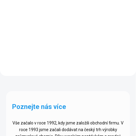
Detail
Detail
Sada Čistá koupelna přináší
Sada Čistá kuchyň Sada Čistá
efektivní řešení pro snadný úklid
kuchyň přináší efektivní řešení
koupelny. Zahrnuje excelentní
pro snadný úklid a údržbu
Odstraňovač vodního kamene,
kuchyně. Zahrnuje účinný
který snadno odstraňuje silné
Horewell Nano čistič kuchyně pro
usazeniny...
hloubkový úklid i...
Poznejte nás více
Vše začalo v roce 1992, kdy jsme založili obchodní firmu. V
roce 1993 jsme začali dodávat na český trh výrobky