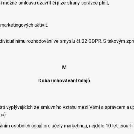
 možné smlouvu uzavřít či jí ze strany správce plnit,
 marketingových aktivit.
dividuálnímu rozhodování ve smyslu čl. 22 GDPR. S takovým zpra
IV.
Doba uchovávání údajů
tí vyplývajících ze smluvního vztahu mezi Vámi a správcem a up
hu).
ním osobních údajů pro účely marketingu, nejdéle 10 let, jsou-l