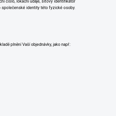
í číslo, lokační údaje, síťový identifikátor
o společenské identity této fyzické osoby.
ladě plnění Vaší objednávky, jako např.: