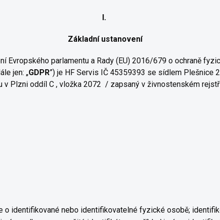
I.
Základní ustanovení
ení Evropského parlamentu a Rady (EU) 2016/679 o ochraně fyzi
le jen: „
GDPR
”) je HF Servis IČ 45359393 se sídlem Plešnice 
 v Plzni oddíl C , vložka 2072 / zapsaný v živnostenském rejst
o identifikované nebo identifikovatelné fyzické osobě; identifi