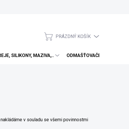
PRÁZDNÝ KOŠÍK
NÁKUPNÍ
KOŠÍK
EJE, SILIKONY, MAZIVA,..
ODMAŠŤOVAČE
ANTIV
ji nakládáme v souladu se všemi povinnostmi