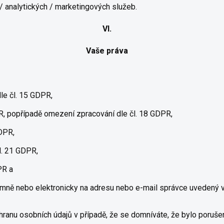
/ analytických / marketingových služeb.
VI.
Vaše práva
le čl. 15 GDPR,
R, popřípadě omezení zpracování dle čl. 18 GDPR,
DPR,
l. 21 GDPR,
PR a
ně nebo elektronicky na adresu nebo e-mail správce uvedený v č
hranu osobních údajů v případě, že se domníváte, že bylo poruš