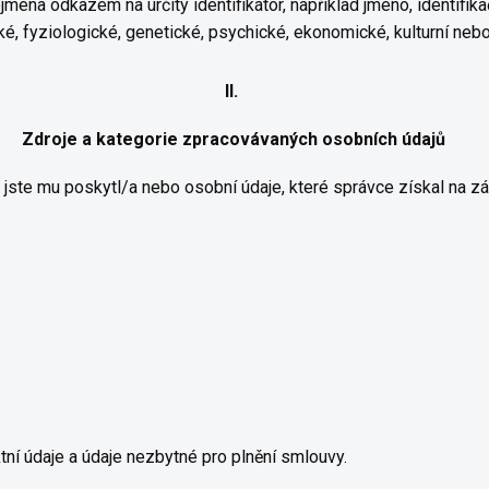
jména odkazem na určitý identifikátor, například jméno, identifikačn
cké, fyziologické, genetické, psychické, ekonomické, kulturní neb
II.
Zdroje a kategorie zpracovávaných osobních údajů
jste mu poskytl/a nebo osobní údaje, které správce získal na zák
tní údaje a údaje nezbytné pro plnění smlouvy.