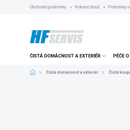
Přejít
Obchodní podmínky
Vrácení zboží
Podmínky o
na
obsah
ČISTÁ DOMÁCNOST A EXTERIÉR
PÉČE O
Domů
Čistá domácnost a exteriér
Čistá koup