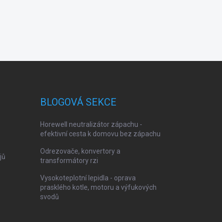
BLOGOVÁ SEKCE
Horewell neutralizátor zápachu -
efektivní cesta k domovu bez zápachu
Odrezovače, konvertory a
jů
transformátory rzi
Vysokoteplotní lepidla - oprava
prasklého kotle, motoru a výfukových
svodů