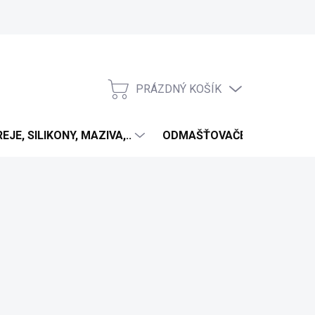
PRÁZDNÝ KOŠÍK
NÁKUPNÍ
KOŠÍK
EJE, SILIKONY, MAZIVA,..
ODMAŠŤOVAČE
ANTIV