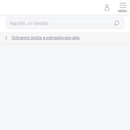
Přejít
na
obsah
Hledat
Ochranné čističe a odmašťovače skla