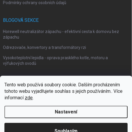
Podmínky ochrany osobních údajů
BLOGOVÁ SEKCE
Horewell neutralizátor zápachu - efektivní cesta k domovu bez
zápachu
Odrezovače, konvertory a transformátory rzi
Vysokoteplotní lepidla - oprava prasklého kotle, motoru a
výfukových svodů
Tento web používá soubory cookie. Dalším procházením
tohoto webu vyjadřujete souhlas s jejich používáním.. Více
Webové stránky Impaguard
Naše autokosmetika Impashield
informací
zde
.
Nastavení
Copyright 2026
Impanano
. Všechna práva vyhrazena.
Souhlasím