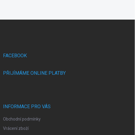
Z
á
p
a
t
í
FACEBOOK
PŘIJÍMÁME ONLINE PLATBY
INFORMACE PRO VÁS
Obchodní podmínky
Vrácení zboží