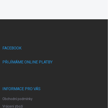
Z
á
p
a
t
í
FACEBOOK
PŘIJÍMÁME ONLINE PLATBY
INFORMACE PRO VÁS
Obchodní podmínky
Vrácení zboží