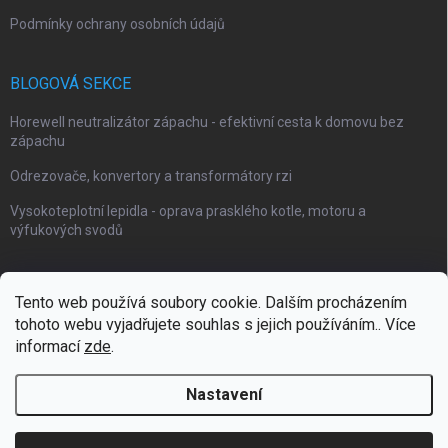
Podmínky ochrany osobních údajů
BLOGOVÁ SEKCE
Horewell neutralizátor zápachu - efektivní cesta k domovu bez
zápachu
Odrezovače, konvertory a transformátory rzi
Vysokoteplotní lepidla - oprava prasklého kotle, motoru a
výfukových svodů
Tento web používá soubory cookie. Dalším procházením
tohoto webu vyjadřujete souhlas s jejich používáním.. Více
Webové stránky Impaguard
Naše autokosmetika Impashield
informací
zde
.
Nastavení