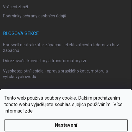
Vrácení zboží
Podmínky ochrany osobních údajů
BLOGOVÁ SEKCE
Horewell neutralizátor zápachu - efektivní cesta k domovu bez
zápachu
Odrezovače, konvertory a transformátory rzi
Vysokoteplotní lepidla - oprava prasklého kotle, motoru a
výfukových svodů
Tento web používá soubory cookie. Dalším procházením
tohoto webu vyjadřujete souhlas s jejich používáním.. Více
Webové stránky Impaguard
Naše autokosmetika Impashield
informací
zde
.
Nastavení