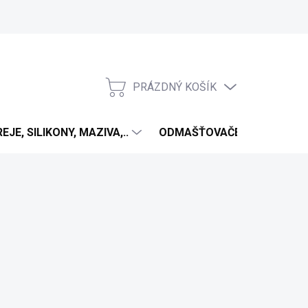
PRÁZDNÝ KOŠÍK
NÁKUPNÍ
KOŠÍK
EJE, SILIKONY, MAZIVA,..
ODMAŠŤOVAČE
ANTIV