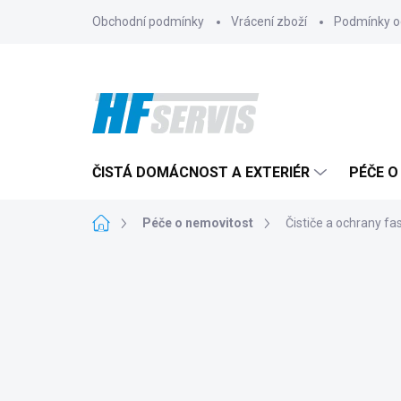
Přejít
Obchodní podmínky
Vrácení zboží
Podmínky o
na
obsah
ČISTÁ DOMÁCNOST A EXTERIÉR
PÉČE O
Domů
Péče o nemovitost
Čističe a ochrany fa