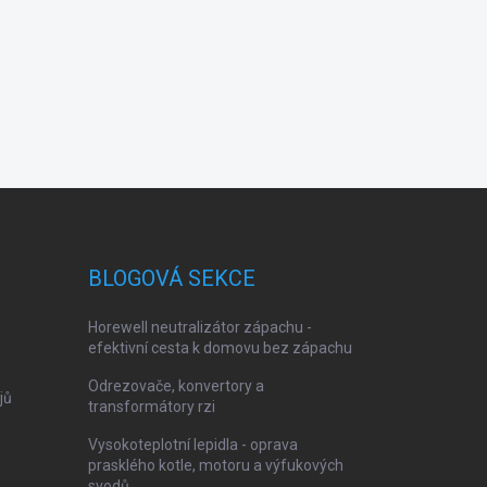
BLOGOVÁ SEKCE
Horewell neutralizátor zápachu -
efektivní cesta k domovu bez zápachu
Odrezovače, konvertory a
jů
transformátory rzi
Vysokoteplotní lepidla - oprava
prasklého kotle, motoru a výfukových
svodů