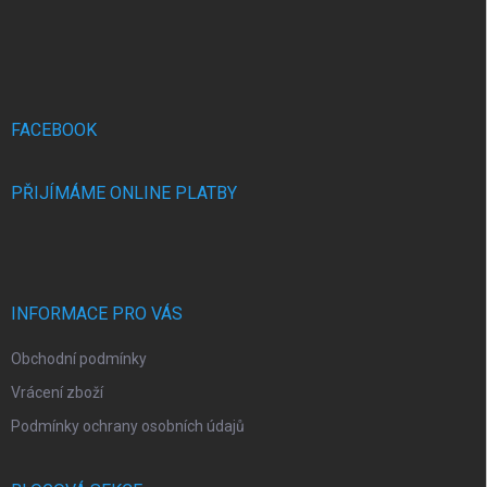
Z
á
p
a
t
í
FACEBOOK
PŘIJÍMÁME ONLINE PLATBY
INFORMACE PRO VÁS
Obchodní podmínky
Vrácení zboží
Podmínky ochrany osobních údajů