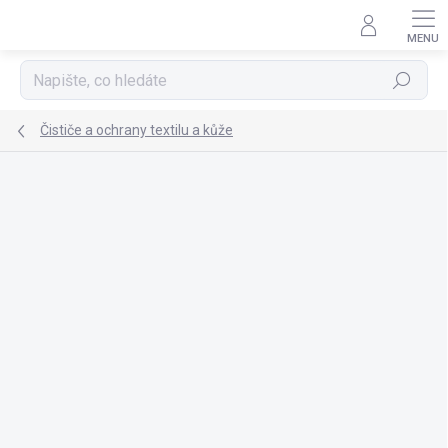
Přejít
na
obsah
Hledat
Čističe a ochrany textilu a kůže