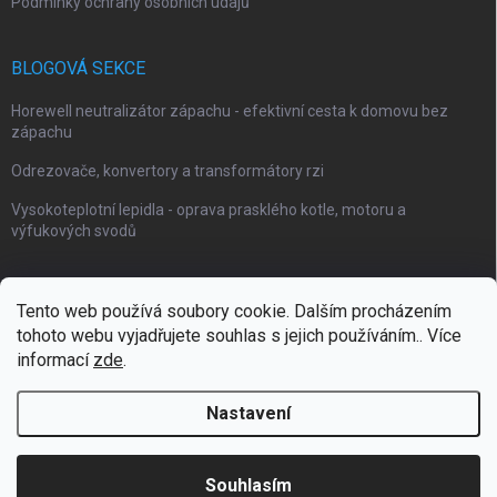
Podmínky ochrany osobních údajů
BLOGOVÁ SEKCE
Horewell neutralizátor zápachu - efektivní cesta k domovu bez
zápachu
Odrezovače, konvertory a transformátory rzi
Vysokoteplotní lepidla - oprava prasklého kotle, motoru a
výfukových svodů
Tento web používá soubory cookie. Dalším procházením
tohoto webu vyjadřujete souhlas s jejich používáním.. Více
Webové stránky Impaguard
Naše autokosmetika Impashield
informací
zde
.
Nastavení
Copyright 2026
Impanano
. Všechna práva vyhrazena.
Souhlasím