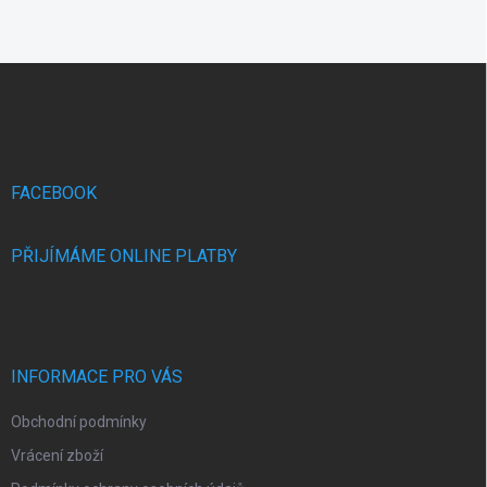
Z
á
p
a
t
í
FACEBOOK
PŘIJÍMÁME ONLINE PLATBY
INFORMACE PRO VÁS
Obchodní podmínky
Vrácení zboží