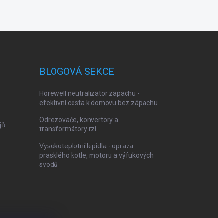
BLOGOVÁ SEKCE
Horewell neutralizátor zápachu -
efektivní cesta k domovu bez zápachu
Odrezovače, konvertory a
jů
transformátory rzi
Vysokoteplotní lepidla - oprava
prasklého kotle, motoru a výfukových
svodů