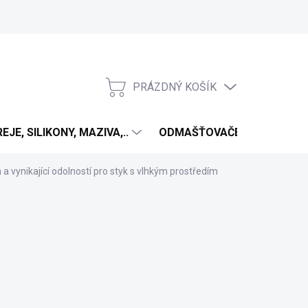
PRÁZDNÝ KOŠÍK
NÁKUPNÍ
KOŠÍK
EJE, SILIKONY, MAZIVA,..
ODMAŠŤOVAČE
ANTIV
a vynikající odolností pro styk s vlhkým prostředím