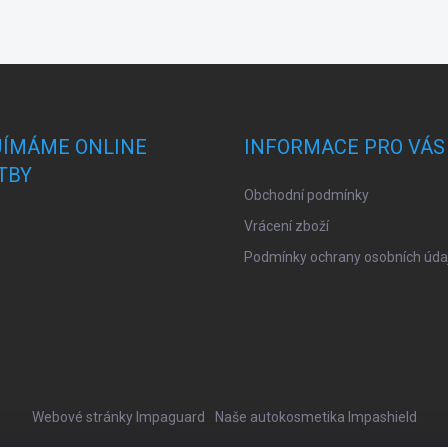
JÍMÁME ONLINE
INFORMACE PRO VÁS
TBY
Obchodní podmínky
Vrácení zboží
Podmínky ochrany osobních úda
Webové stránky Impaguard
Naše autokosmetika Impashield