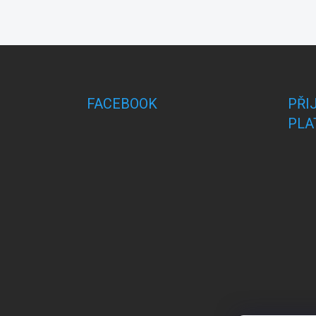
Z
á
p
a
FACEBOOK
PŘI
t
PLA
í