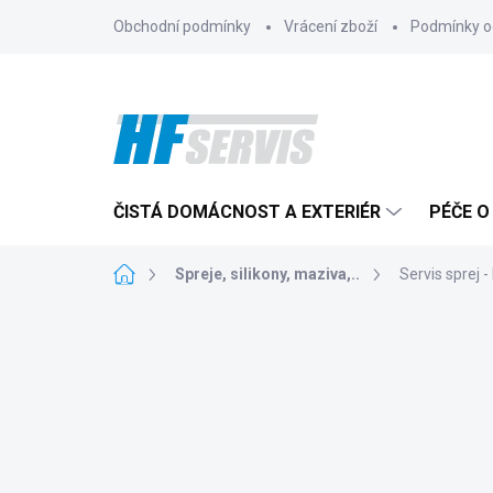
Přejít
Obchodní podmínky
Vrácení zboží
Podmínky o
na
obsah
ČISTÁ DOMÁCNOST A EXTERIÉR
PÉČE O
Domů
Spreje, silikony, maziva,..
Servis sprej 