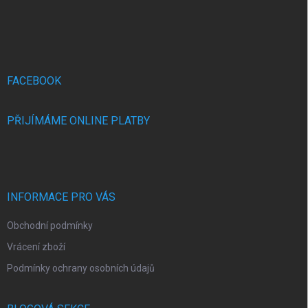
Z
á
p
a
t
í
FACEBOOK
PŘIJÍMÁME ONLINE PLATBY
INFORMACE PRO VÁS
Obchodní podmínky
Vrácení zboží
Podmínky ochrany osobních údajů