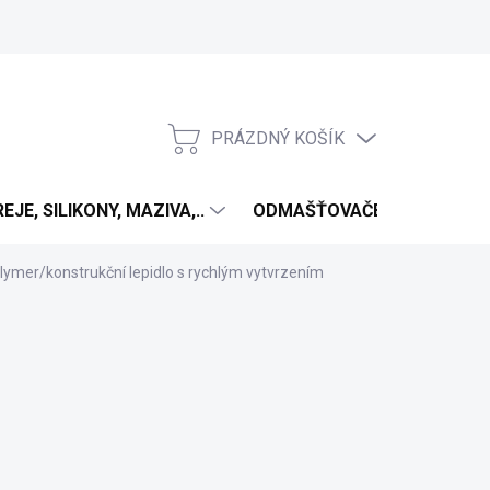
PRÁZDNÝ KOŠÍK
NÁKUPNÍ
KOŠÍK
EJE, SILIKONY, MAZIVA,..
ODMAŠŤOVAČE
ANTIV
ymer/konstrukční lepidlo s rychlým vytvrzením