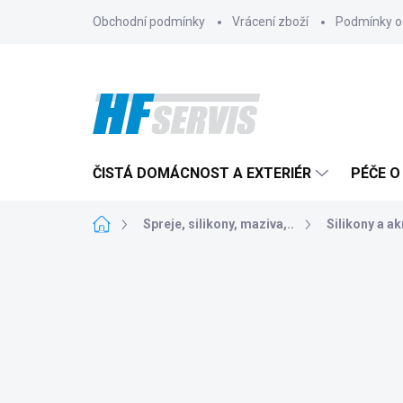
Přejít
Obchodní podmínky
Vrácení zboží
Podmínky o
na
obsah
ČISTÁ DOMÁCNOST A EXTERIÉR
PÉČE O
Domů
Spreje, silikony, maziva,..
Silikony a ak