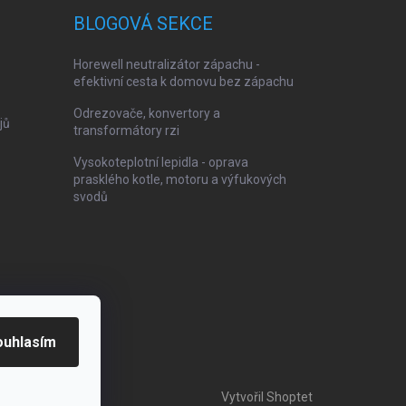
BLOGOVÁ SEKCE
Horewell neutralizátor zápachu -
efektivní cesta k domovu bez zápachu
Odrezovače, konvertory a
jů
transformátory rzi
Vysokoteplotní lepidla - oprava
prasklého kotle, motoru a výfukových
svodů
ouhlasím
Vytvořil Shoptet