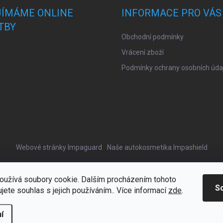
JÍMÁME ONLINE
INFORMACE PRO VÁS
TBY
Obchodní podmínky
Vrácení zboží
Podmínky ochrany osobních úda
Webové stránky Impaguard
Naše autokosmetika Impashield
oužívá soubory cookie. Dalším procházením tohoto
S
jete souhlas s jejich používáním.. Více informací
zde
.
í