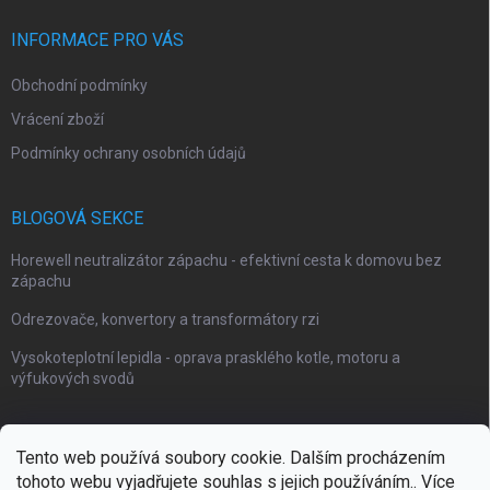
INFORMACE PRO VÁS
Obchodní podmínky
Vrácení zboží
Podmínky ochrany osobních údajů
BLOGOVÁ SEKCE
Horewell neutralizátor zápachu - efektivní cesta k domovu bez
zápachu
Odrezovače, konvertory a transformátory rzi
Vysokoteplotní lepidla - oprava prasklého kotle, motoru a
výfukových svodů
Tento web používá soubory cookie. Dalším procházením
tohoto webu vyjadřujete souhlas s jejich používáním.. Více
Webové stránky Impaguard
Naše autokosmetika Impashield