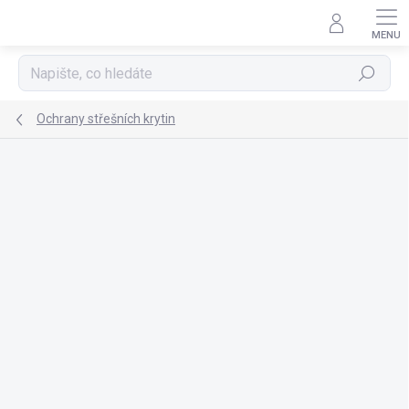
Přejít
na
obsah
Hledat
Ochrany střešních krytin