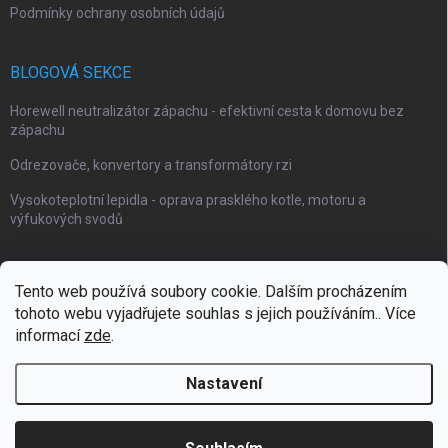
Podmínky ochrany osobních údajů
BLOGOVÁ SEKCE
Horewell neutralizátor zápachu - efektivní cesta k domovu bez
zápachu
Odrezovače, konvertory a transformátory rzi
Vysokoteplotní lepidla - oprava prasklého kotle, motoru a
výfukových svodů
Tento web používá soubory cookie. Dalším procházením
tohoto webu vyjadřujete souhlas s jejich používáním.. Více
Webové stránky Impaguard
Naše autokosmetika Impashield
informací
zde
.
Nastavení
Copyright 2026
Impanano
. Všechna práva vyhrazena.