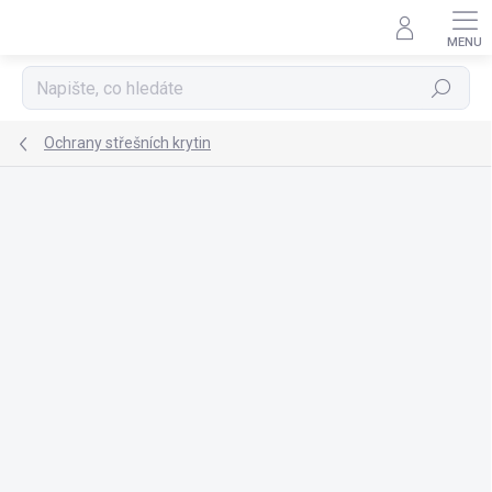
Přejít
na
obsah
Hledat
Ochrany střešních krytin