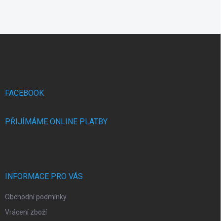
Z
á
p
a
t
í
FACEBOOK
PŘIJÍMÁME ONLINE PLATBY
INFORMACE PRO VÁS
Obchodní podmínky
Vrácení zboží