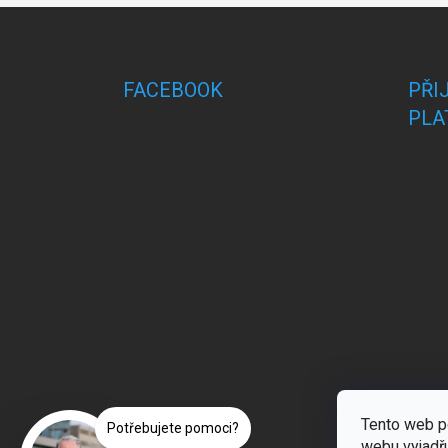
Z
á
p
a
FACEBOOK
PŘI
t
PLA
í
Tento web p
webu vyjadřu