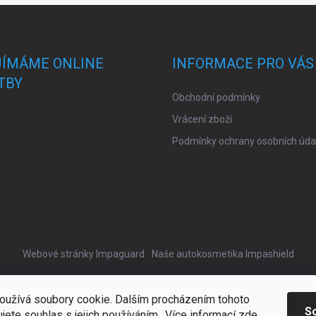
JÍMÁME ONLINE
INFORMACE PRO VÁS
TBY
Obchodní podmínky
Vrácení zboží
Podmínky ochrany osobních úda
Webové stránky Impaguard
Naše autokosmetika Impashield
oužívá soubory cookie. Dalším procházením tohoto
S
jete souhlas s jejich používáním.. Více informací
zde
.