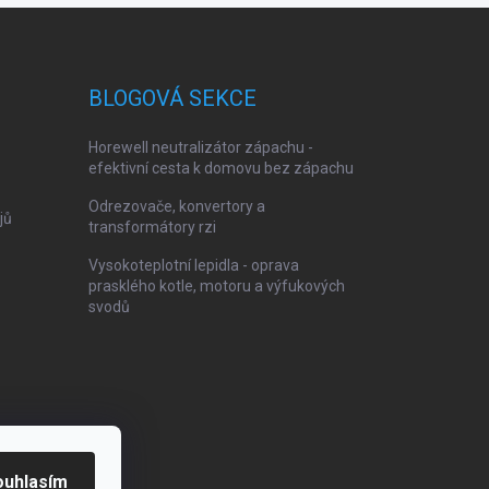
BLOGOVÁ SEKCE
Horewell neutralizátor zápachu -
efektivní cesta k domovu bez zápachu
Odrezovače, konvertory a
jů
transformátory rzi
Vysokoteplotní lepidla - oprava
prasklého kotle, motoru a výfukových
svodů
ouhlasím