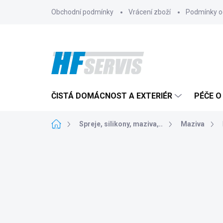
Přejít
Obchodní podmínky
Vrácení zboží
Podmínky o
na
obsah
ČISTÁ DOMÁCNOST A EXTERIÉR
PÉČE O
Domů
Spreje, silikony, maziva,..
Maziva