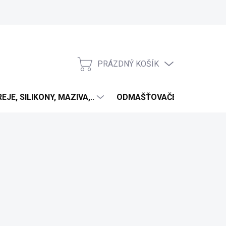
PRÁZDNÝ KOŠÍK
NÁKUPNÍ
KOŠÍK
EJE, SILIKONY, MAZIVA,..
ODMAŠŤOVAČE
ANTIV