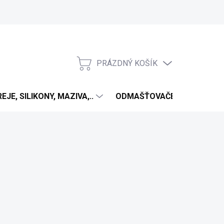
PRÁZDNÝ KOŠÍK
NÁKUPNÍ
KOŠÍK
EJE, SILIKONY, MAZIVA,..
ODMAŠŤOVAČE
ANTIV