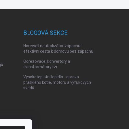
BLOGOVÁ SEKCE
Horewell neutralizátor zápachu -
efektivní cesta k domovu bez zápachu
Odrezovače, konvertory a
jů
transformátory rzi
Vysokoteplotní lepidla - oprava
prasklého kotle, motoru a výfukových
svodů