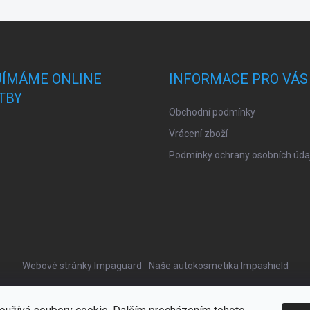
JÍMÁME ONLINE
INFORMACE PRO VÁS
TBY
Obchodní podmínky
Vrácení zboží
Podmínky ochrany osobních úda
Webové stránky Impaguard
Naše autokosmetika Impashield