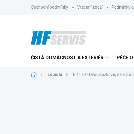
Přejít
Obchodní podmínky
Vrácení zboží
Podmínky o
na
obsah
ČISTÁ DOMÁCNOST A EXTERIÉR
PÉČE O
Domů
Lepidla
E 4170 - Dvousložkové, nerez oce