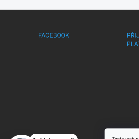
Z
á
p
a
FACEBOOK
PŘI
t
PLA
í