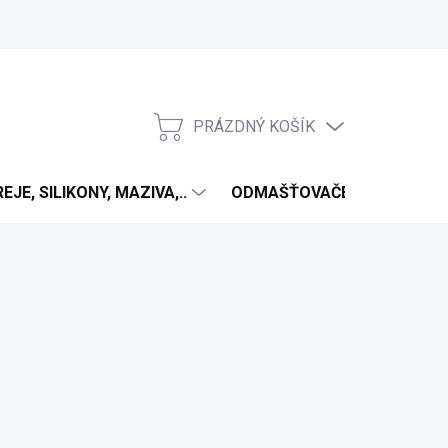
PRÁZDNÝ KOŠÍK
NÁKUPNÍ
KOŠÍK
EJE, SILIKONY, MAZIVA,..
ODMAŠŤOVAČE
ANTIV