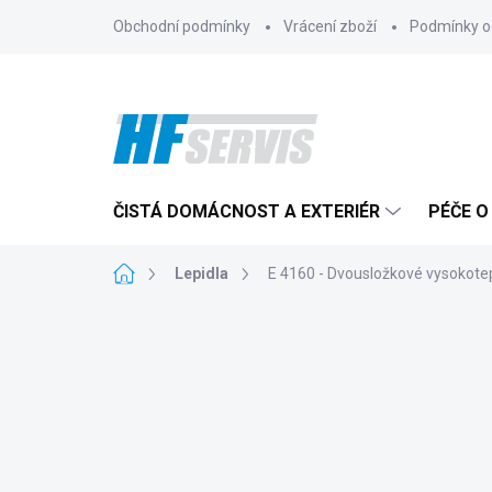
Přejít
Obchodní podmínky
Vrácení zboží
Podmínky o
na
obsah
ČISTÁ DOMÁCNOST A EXTERIÉR
PÉČE O
Domů
Lepidla
E 4160 - Dvousložkové vysokotepl