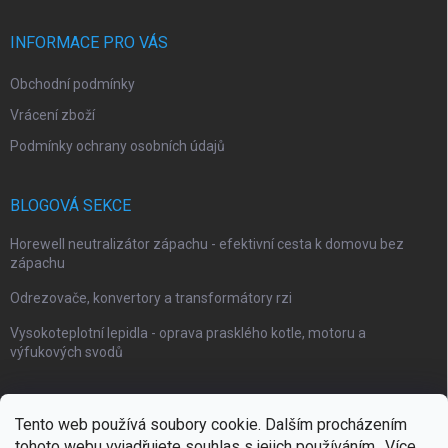
INFORMACE PRO VÁS
Obchodní podmínky
Vrácení zboží
Podmínky ochrany osobních údajů
BLOGOVÁ SEKCE
Horewell neutralizátor zápachu - efektivní cesta k domovu bez
zápachu
Odrezovače, konvertory a transformátory rzi
Vysokoteplotní lepidla - oprava prasklého kotle, motoru a
výfukových svodů
Tento web používá soubory cookie. Dalším procházením
tohoto webu vyjadřujete souhlas s jejich používáním.. Více