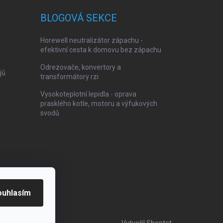
BLOGOVÁ SEKCE
Horewell neutralizátor zápachu -
efektivní cesta k domovu bez zápachu
Odrezovače, konvertory a
jů
transformátory rzi
Vysokoteplotní lepidla - oprava
prasklého kotle, motoru a výfukových
svodů
ouhlasím