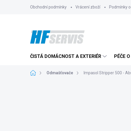
Přejít
Obchodní podmínky
Vrácení zboží
Podmínky o
na
obsah
ČISTÁ DOMÁCNOST A EXTERIÉR
PÉČE O
Domů
Odmašťovače
Impasol Stripper 500 - A