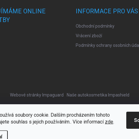
JÍMÁME ONLINE
INFORMACE PRO VÁS
TBY
Obchodní podmínky
Vrácení zboží
Podmínky ochrany osobních úda
Webové stránky Impaguard
Naše autokosmetika Impashield
oužívá soubory cookie. Dalším procházením tohoto
S
jete souhlas s jejich používáním.. Více informací
zde
.
í