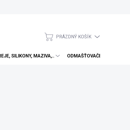
PRÁZDNÝ KOŠÍK
NÁKUPNÍ
KOŠÍK
EJE, SILIKONY, MAZIVA,..
ODMAŠŤOVAČE
ANTIV