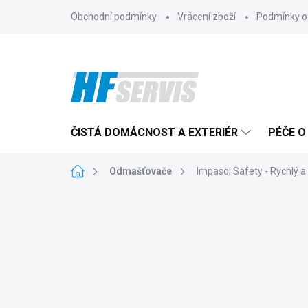
Přejít
Obchodní podmínky
Vrácení zboží
Podmínky o
na
obsah
ČISTÁ DOMÁCNOST A EXTERIÉR
PÉČE O
Domů
Odmašťovače
Impasol Safety - Rychlý 