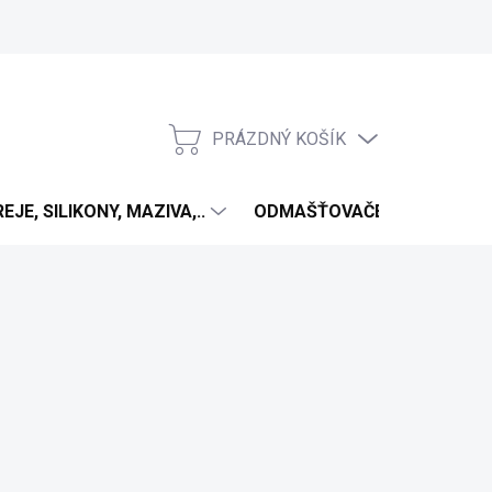
PRÁZDNÝ KOŠÍK
NÁKUPNÍ
KOŠÍK
EJE, SILIKONY, MAZIVA,..
ODMAŠŤOVAČE
ANTIV