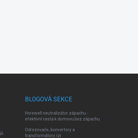
BLOGOVÁ SEKCE
Horewell neutralizátor zápachu -
efektivní cesta k domovu bez zápachu
Odrezovače, konvertory a
jů
transformátory rzi