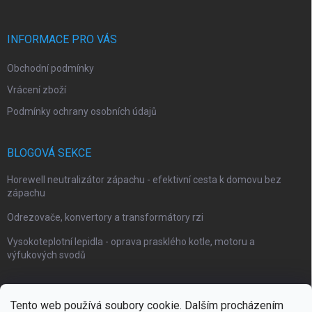
INFORMACE PRO VÁS
Obchodní podmínky
Vrácení zboží
Podmínky ochrany osobních údajů
BLOGOVÁ SEKCE
Horewell neutralizátor zápachu - efektivní cesta k domovu bez
zápachu
Odrezovače, konvertory a transformátory rzi
Vysokoteplotní lepidla - oprava prasklého kotle, motoru a
výfukových svodů
Tento web používá soubory cookie. Dalším procházením