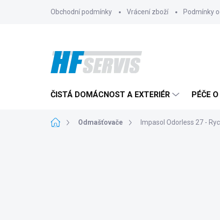
Přejít
Obchodní podmínky
Vrácení zboží
Podmínky o
na
obsah
ČISTÁ DOMÁCNOST A EXTERIÉR
PÉČE O
Domů
Odmašťovače
Impasol Odorless 27 - Ry