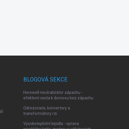
BLOGOVÁ SEKCE
Horewell neutralizátor zápachu -
efektivní cesta k domovu bez zápachu
Odrezovače, konvertory a
jů
transformátory rzi
Vysokoteplotní lepidla - oprava