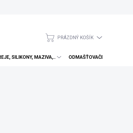
PRÁZDNÝ KOŠÍK
NÁKUPNÍ
KOŠÍK
EJE, SILIKONY, MAZIVA,..
ODMAŠŤOVAČE
ANTIV