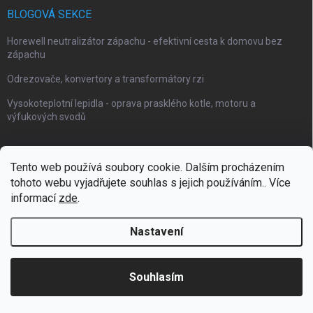
BLOGOVÁ SEKCE
Horewell neutralizátor zápachu - efektivní cesta k domovu bez
zápachu
Odrezovače, konvertory a transformátory rzi
Vysokoteplotní lepidla - oprava prasklého kotle, motoru a
výfukových svodů
Tento web používá soubory cookie. Dalším procházením
tohoto webu vyjadřujete souhlas s jejich používáním.. Více
Webové stránky Impaguard
Naše autokosmetika Impashield
informací
zde
.
Nastavení
Copyright 2026
Impanano
. Všechna práva vyhrazena.
Souhlasím
Vytvořil Shoptet