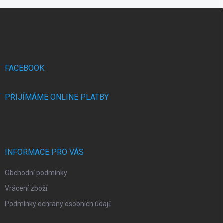
Z
á
p
a
t
í
FACEBOOK
PŘIJÍMÁME ONLINE PLATBY
INFORMACE PRO VÁS
Obchodní podmínky
Vrácení zboží
Podmínky ochrany osobních údajů