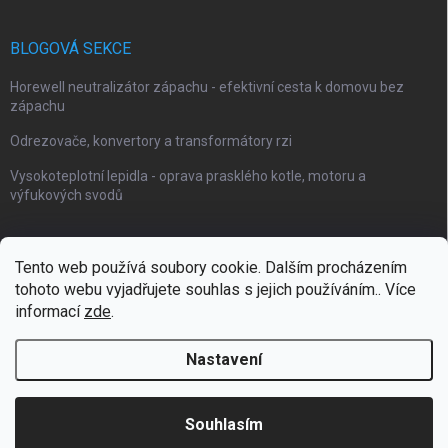
BLOGOVÁ SEKCE
Horewell neutralizátor zápachu - efektivní cesta k domovu bez
zápachu
Odrezovače, konvertory a transformátory rzi
Vysokoteplotní lepidla - oprava prasklého kotle, motoru a
výfukových svodů
Tento web používá soubory cookie. Dalším procházením
tohoto webu vyjadřujete souhlas s jejich používáním.. Více
Webové stránky Impaguard
Naše autokosmetika Impashield
informací
zde
.
Nastavení
Copyright 2026
Impanano
. Všechna práva vyhrazena.
Souhlasím
Vytvořil Shoptet