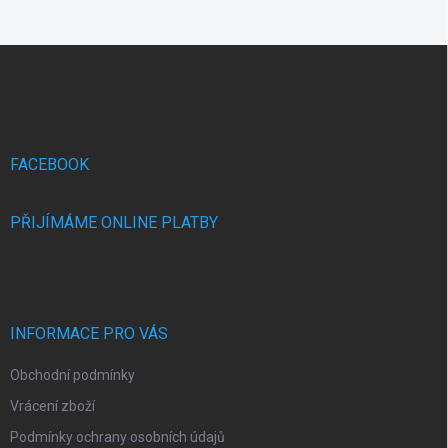
Z
á
p
a
t
í
FACEBOOK
PŘIJÍMÁME ONLINE PLATBY
INFORMACE PRO VÁS
Obchodní podmínky
Vrácení zboží
Podmínky ochrany osobních údajů