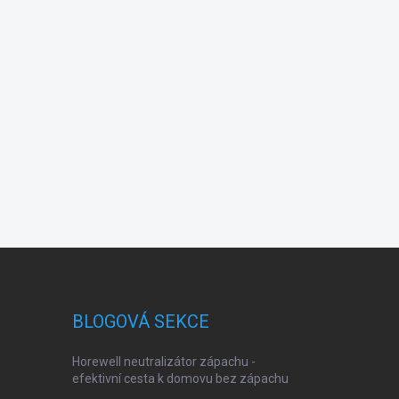
BLOGOVÁ SEKCE
Horewell neutralizátor zápachu -
efektivní cesta k domovu bez zápachu