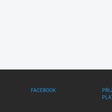
Z
á
p
a
FACEBOOK
PŘI
t
PLA
í