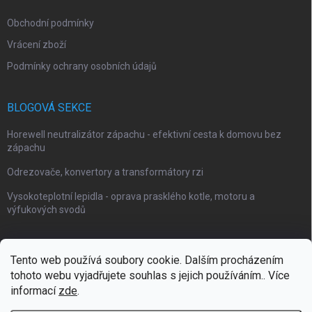
Obchodní podmínky
Vrácení zboží
Podmínky ochrany osobních údajů
BLOGOVÁ SEKCE
Horewell neutralizátor zápachu - efektivní cesta k domovu bez
zápachu
Odrezovače, konvertory a transformátory rzi
Vysokoteplotní lepidla - oprava prasklého kotle, motoru a
výfukových svodů
Tento web používá soubory cookie. Dalším procházením
tohoto webu vyjadřujete souhlas s jejich používáním.. Více
Webové stránky Impaguard
Naše autokosmetika Impashield
informací
zde
.