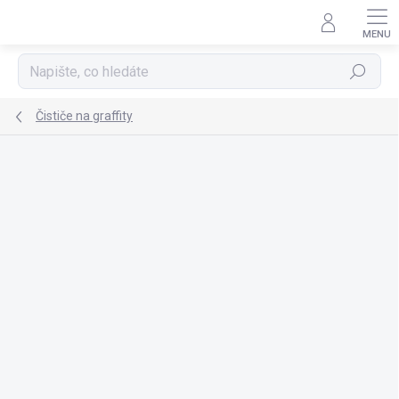
Přejít
na
obsah
Hledat
Čističe na graffity