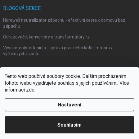
BLOGOVÁ SEKCE
Horewell neutralizátor zápachu - efektivní cesta k domovu bez
zápachu
Odrezovače, konvertory a transformátory rzi
Vysokoteplotní lepidla - oprava prasklého kotle, motoru a
výfukových svodů
Tento web používá soubory cookie. Dalším procházením
tohoto webu vyjadřujete souhlas s jejich používáním.. Více
Webové stránky Impaguard
Naše autokosmetika Impashield
informací
zde
.
Nastavení
Copyright 2026
Impanano
. Všechna práva vyhrazena.
Souhlasím
Vytvořil Shoptet