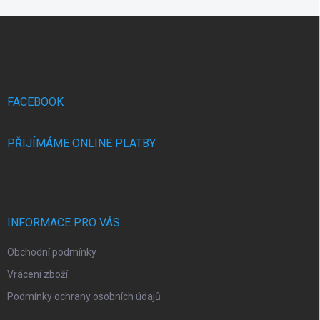
Z
á
p
a
t
í
FACEBOOK
PŘIJÍMÁME ONLINE PLATBY
INFORMACE PRO VÁS
Obchodní podmínky
Vrácení zboží
Podmínky ochrany osobních údajů