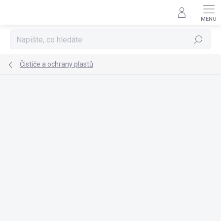
Přejít
na
obsah
Hledat
Čističe a ochrany plastů